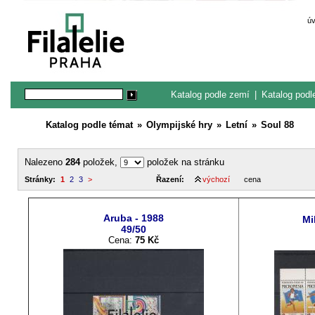
ú
Katalog podle zemí
|
Katalog podl
Katalog podle témat
»
Olympijské hry
»
Letní
»
Soul 88
Nalezeno
284
položek,
položek na stránku
Stránky:
1
2
3
>
Řazení:
výchozí
cena
Aruba - 1988
Mi
49/50
Cena:
75 Kč