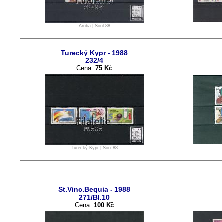
Aruba
|
Soul 88
Turecký Kypr - 1988
232/4
Cena:
75 Kč
Turecký Kypr
|
Soul 88
St.Vinc.Bequia - 1988
271/Bl.10
Cena:
100 Kč